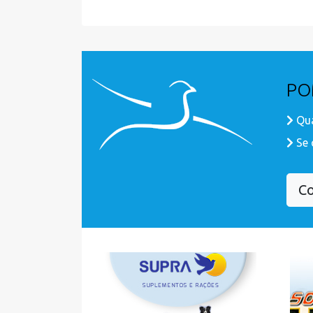
PO
Qua
Se 
Co