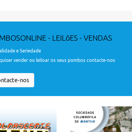
MBOSONLINE - LEILõES - VENDAS
lidade e Seriedade
quiser vender ou leiloar os seus pombos contacte-nos
ntacte-nos